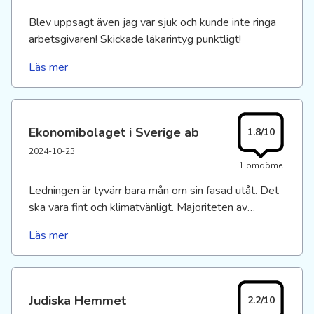
att behålla dem.
Blev uppsagt även jag var sjuk och kunde inte ringa
arbetsgivaren! Skickade läkarintyg punktligt!
Läs mer
Ekonomibolaget i Sverige ab
1.8/10
2024-10-23
1 omdöme
Ledningen är tyvärr bara mån om sin fasad utåt. Det
ska vara fint och klimatvänligt. Majoriteten av
kollegorna är schyssta och bra, nån enstaka mobbare
Läs mer
finns och det snappar ledningen upp. Inte till den
utsattas fördel. 5 receptionister avverkade på 6-7
år.
Judiska Hemmet
2.2/10