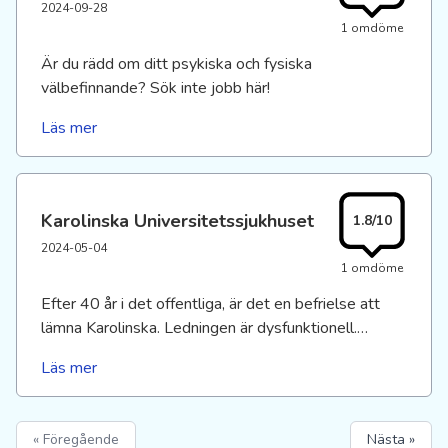
2024-09-28
1 omdöme
Är du rädd om ditt psykiska och fysiska
välbefinnande? Sök inte jobb här!
Läs mer
Karolinska Universitetssjukhuset
1.8/10
2024-05-04
1 omdöme
Efter 40 år i det offentliga, är det en befrielse att
lämna Karolinska. Ledningen är dysfunktionell.
Personalen kämpar under extrem obalans mellan
Läs mer
enheterna och "Tillsammans är vi Karolinska" är ett
skämt bland oss. Pengar går till konsulter istället för
ge personalvård. Ledningen undviker ansvar för dålig
« Föregående
Nästa »