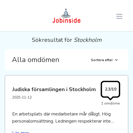
Open 
Sökresultat för
Stockholm
Alla omdömen
Sortera efter
Judiska församlingen i Stockholm
2.3/10
2025-11-12
1 omdöme
En arbetsplats där medarbetare mår dåligt. Hög
personalomsättning. Ledningen respekterar inte
medarbetarna. Det saknas skyddsombud och facklig