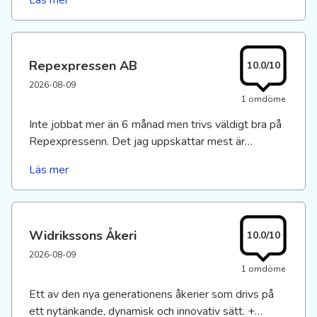
Läs mer
och strategiskt. Jag kan verkligen rekomendera
denna arbetsgivare. :-)
Repexpressen AB
10.0/10
2026-08-09
1 omdöme
Inte jobbat mer än 6 månad men trivs väldigt bra på
Repexpressenn. Det jag uppskattar mest är
arbetsmiljö och säkerhetstänket Det som överraskar
Läs mer
är den öppna dialogen och stöttning när man känner
sig osäker eller har många frågor Det är högt till tak
och ganska internationell team med bra
kundrelationer.
Widrikssons Åkeri
10.0/10
2026-08-09
1 omdöme
Ett av den nya generationens åkerier som drivs på
ett nytänkande, dynamisk och innovativ sätt. +