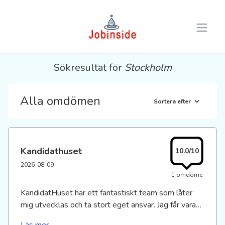
Open 
Sökresultat för
Stockholm
Alla omdömen
Sortera efter
Kandidathuset
10.0/10
2026-08-09
1 omdöme
KandidatHuset har ett fantastiskt team som låter
mig utvecklas och ta stort eget ansvar. Jag får vara
delaktig i många olika delar i företag både opperativt