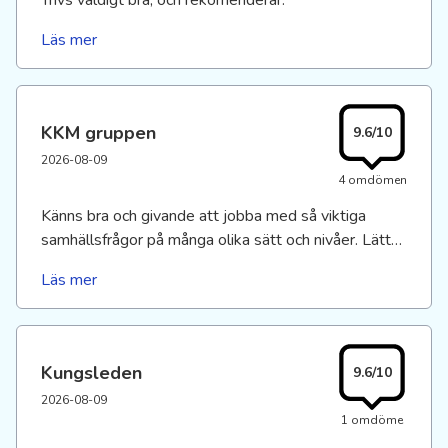
Trivs väldigt bra, och rekomenderar.
Läs mer
KKM gruppen
9.6/10
2026-08-09
4 omdömen
Känns bra och givande att jobba med så viktiga
samhällsfrågor på många olika sätt och nivåer. Lätt
att trivas i på jobbet både socialt och professionellt..
Läs mer
Kungsleden
9.6/10
2026-08-09
1 omdöme