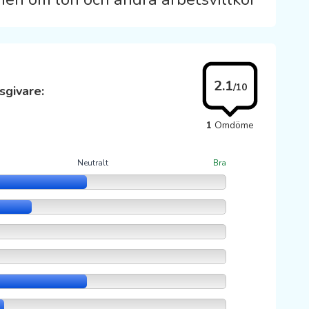
2.1
/10
sgivare:
1
Omdöme
Neutralt
Bra