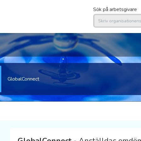
Sök på arbetsgivare
GlobalConnect
GlobalConnect
- Anställdas omdöme