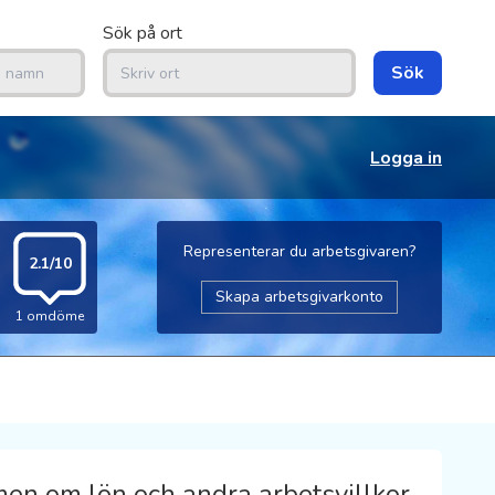
Sök på ort
Sök
Logga in
Representerar du arbetsgivaren?
2.1/10
Skapa arbetsgivarkonto
1 omdöme
n om lön och andra arbetsvillkor