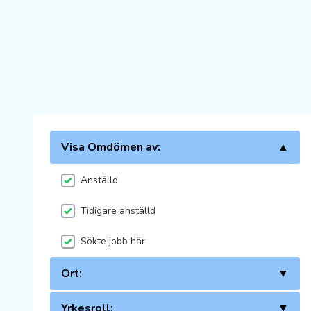
Visa Omdömen av:
▲
Anställd
Tidigare anställd
Sökte jobb här
Ort:
▼
Yrkesroll:
▼