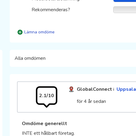
Rekommenderas?
Lämna omdöme
Alla omdömen
GlobalConnect
i
Uppsal
2.1/10
för 4 år sedan
Omdöme generellt
INTE ett hållbart företag.