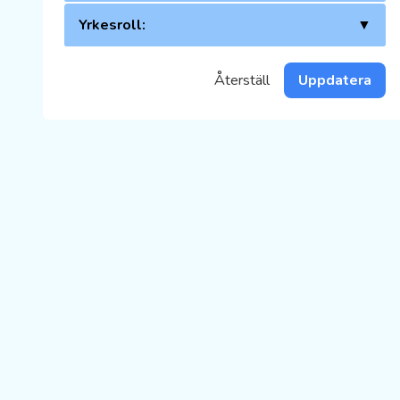
Yrkesroll:
▼
Återställ
Uppdatera