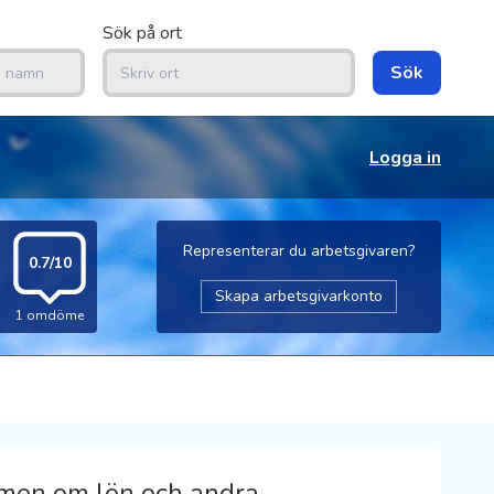
Sök på ort
Sök
Logga in
Representerar du arbetsgivaren?
0.7/10
Skapa arbetsgivarkonto
1 omdöme
men om lön och andra