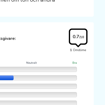
0.7
/10
sgivare:
1
Omdöme
Neutralt
Bra