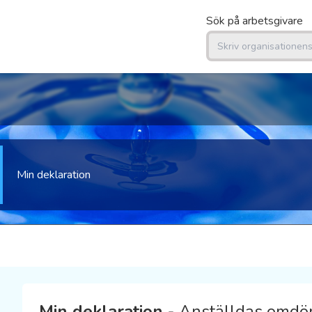
Sök på arbetsgivare
Min deklaration
Min deklaration
- Anställdas omdö