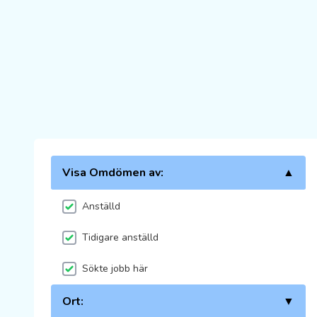
Visa Omdömen av:
▲
Anställd
Tidigare anställd
Sökte jobb här
Ort:
▼