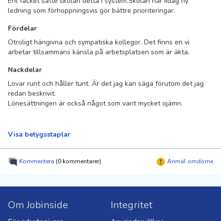
Enl facket satte skolan detta i system.Skolan har iidag ny
ledning som förhoppningsvis gör bättre prioriteringar.
Fördelar
Otroligt hängivna och sympatiska kollegor. Det finns en vi
arbetar tillsammans känsla på arbetsplatsen som är äkta.
Nackdelar
Lovar runt och håller tunt. Är det jag kan säga förutom det jag
redan beskrivit.
Lönesättningen är också något som varit mycket ojämn.
Visa betygsstaplar
Kommentera
(0 kommentarer)
Anmäl omdöme
Om Jobinside
Integritet