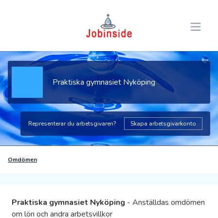
Open 
Praktiska gymnasiet Nyköping
Representerar du arbetsgivaren?
Skapa arbetsgivarkonto
Omdömen
Praktiska gymnasiet Nyköping
- Anställdas omdömen
om lön och andra arbetsvillkor