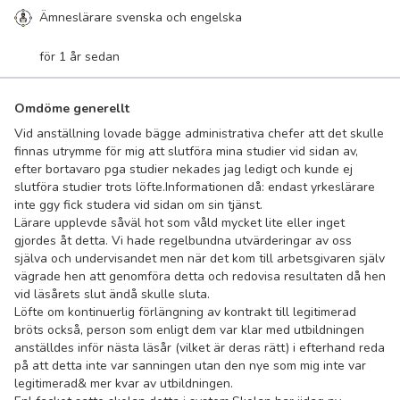
Ämneslärare svenska och engelska
för 1 år sedan
Omdöme generellt
Vid anställning lovade bägge administrativa chefer att det skulle
finnas utrymme för mig att slutföra mina studier vid sidan av,
efter bortavaro pga studier nekades jag ledigt och kunde ej
slutföra studier trots löfte.Informationen då: endast yrkeslärare
inte ggy fick studera vid sidan om sin tjänst.
Lärare upplevde såväl hot som våld mycket lite eller inget
gjordes åt detta. Vi hade regelbundna utvärderingar av oss
själva och undervisandet men när det kom till arbetsgivaren själv
vägrade hen att genomföra detta och redovisa resultaten då hen
vid läsårets slut ändå skulle sluta.
Löfte om kontinuerlig förlängning av kontrakt till legitimerad
bröts också, person som enligt dem var klar med utbildningen
anställdes inför nästa läsår (vilket är deras rätt) i efterhand reda
på att detta inte var sanningen utan den nye som mig inte var
legitimerad& mer kvar av utbildningen.