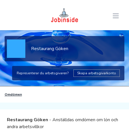
Open 
Restaurang Göken
Representerar du arbetsgivaren?
Skapa arbetsgivarkonto
Omdömen
Restaurang Göken
- Anställdas omdömen om lön och
andra arbetsvillkor