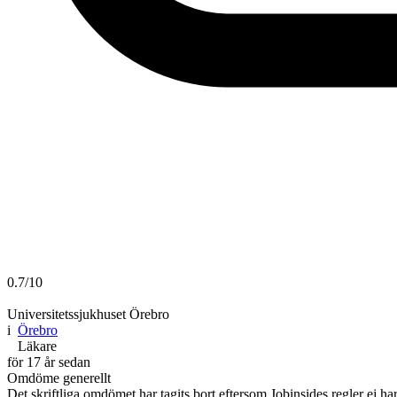
0.7/10
Universitetssjukhuset Örebro
i
Örebro
Läkare
för 17 år sedan
Omdöme generellt
Det skriftliga omdömet har tagits bort eftersom Jobinsides regler ej har 