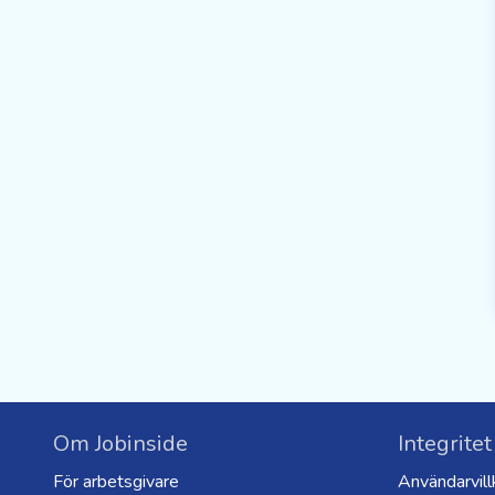
Om Jobinside
Integritet
För arbetsgivare
Användarvill