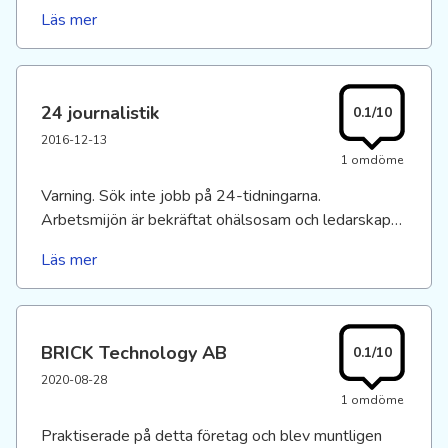
Ingen kollektivavtal.
Läs mer
24 journalistik
0.1/10
2016-12-13
1 omdöme
Varning. Sök inte jobb på 24-tidningarna.
Arbetsmijön är bekräftat ohälsosam och ledarskapet
obefintligt. Flera nya tidningar ska startas. Varnar
Läs mer
verkligen från att jobba där.
BRICK Technology AB
0.1/10
2020-08-28
1 omdöme
Praktiserade på detta företag och blev muntligen