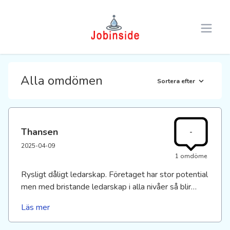
Open 
Alla omdömen
Sortera efter
Thansen
-
2025-04-09
1 omdöme
Rysligt dåligt ledarskap. Företaget har stor potential
men med bristande ledarskap i alla nivåer så blir
personalomsättningen extremt hög. Detta blir
Läs mer
problematiskt för medarbetare och inte minst kund.