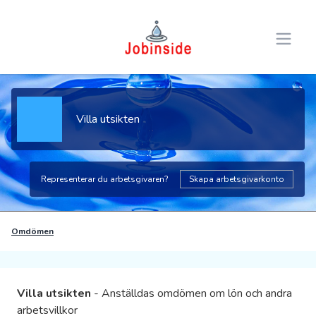
Open 
Villa utsikten
Representerar du arbetsgivaren?
Skapa arbetsgivarkonto
Omdömen
Villa utsikten
- Anställdas omdömen om lön och andra
arbetsvillkor